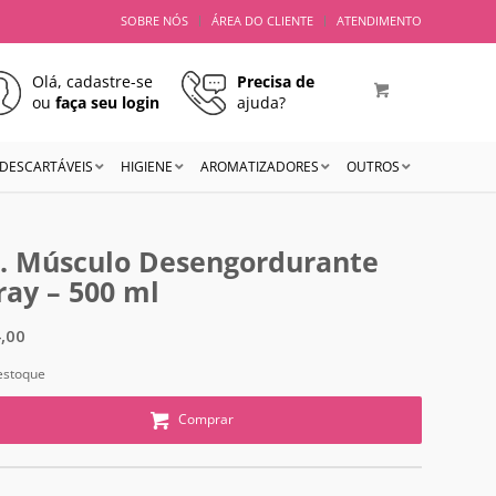
SOBRE NÓS
ÁREA DO CLIENTE
ATENDIMENTO
Olá, cadastre-se
Precisa de
ou
faça seu login
ajuda?
DESCARTÁVEIS
HIGIENE
AROMATIZADORES
OUTROS
. Músculo Desengordurante
ray – 500 ml
,00
estoque
Comprar