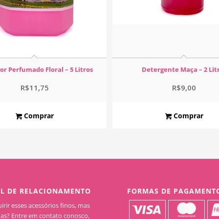
r Perfumado Floral – 5 Litros
Detergente Maça – 2 Lit
R$
11,75
R$
9,00
Comprar
Comprar
L DE RELACIONAMENTO
FORMAS DE PAGAMENT
rir esses acessórios finos, mas
as? Entre em contato conosco,