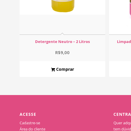
Detergente Neutro – 2 Litros
Limpado
R$
9,00
Comprar
ACESSE
CENTRA
Cadastre-se
Quer adqui
Área do cliente
tem dúvid