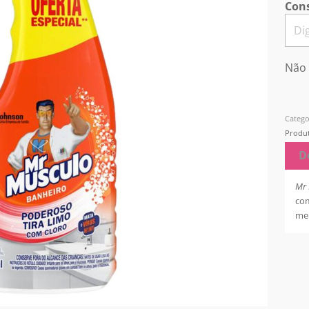
Cons
Não 
Catego
Produt
D
Mr 
com
men