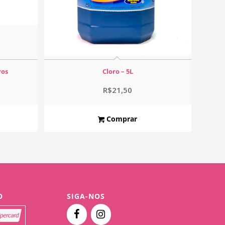
ros
Cloro – 5L
R$
21,50
Comprar
O
SIGA-NOS